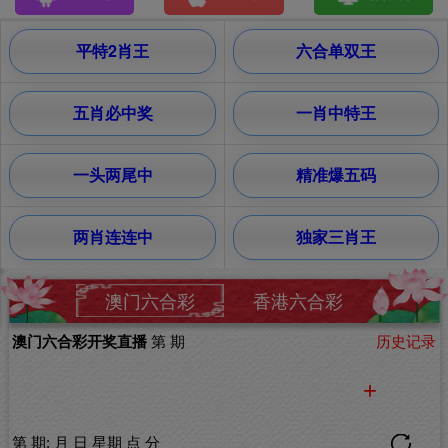
平特2肖王
六合单双王
五肖必中奖
一肖中特王
一头两尾中
精准爆五码
两肖连连中
独家三肖王
澳门六合彩
香港六合彩