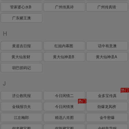
管家婆心水B
广州传真诗
广州传真猜
广东赌王澳
H
黄道吉日报
红姐内幕图
话中有意澳
黄大仙发财
黄大仙神圣B
黄大仙神圣A
胡巴抓码记
J
济公救民报
今日闲情二
金多宝传真
金钱报功夫
今日闲情澳
劲爆龙凤榜
江左梅郎
精选八肖图
金牛密爆
假老藏宝图
假新藏宝图
金钥匙导报