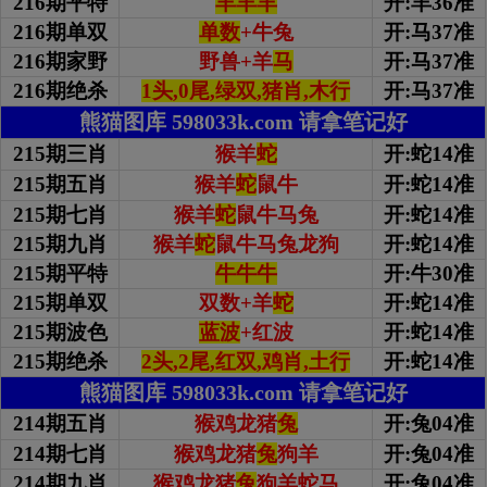
216期平特
羊羊羊
开:羊36准
216期单双
单数
+牛兔
开:马37准
216期家野
野兽+羊
马
开:马37准
216期绝杀
1头,0尾,绿双,猪肖,木行
开:马37准
熊猫图库 598033k.com 请拿笔记好
215期三肖
猴羊
蛇
开:蛇14准
215期五肖
猴羊
蛇
鼠牛
开:蛇14准
215期七肖
猴羊
蛇
鼠牛马兔
开:蛇14准
215期九肖
猴羊
蛇
鼠牛马兔龙狗
开:蛇14准
215期平特
牛牛牛
开:牛30准
215期单双
双数+羊
蛇
开:蛇14准
215期波色
蓝波
+红波
开:蛇14准
215期绝杀
2头,2尾,红双,鸡肖,土行
开:蛇14准
熊猫图库 598033k.com 请拿笔记好
214期五肖
猴鸡龙猪
兔
开:兔04准
214期七肖
猴鸡龙猪
兔
狗羊
开:兔04准
214期九肖
猴鸡龙猪
兔
狗羊蛇马
开:兔04准