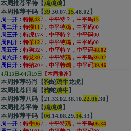
本周推荐平特【
鸡鸡鸡
】
本周推荐平码【
39
.36.07.
15
.48.02】
周一开：
特
鼠43
√
，中平特？，
中平码
15
周二开：
特
猴11
√
，中平特
鸡
，
中平码00
周三开：
特虎17×，中平特？，
中平码00
周四开：
特
羊12
√
，中平特
鸡
，
中平码00
周五开：
特狗32×，中平特？，
中平码
48.02
周六开：
特
龙39
√
，中平特
鸡
，
中平码
39.02
周日开：
特猪20×，中平特
鸡
，中平码
39.46
4月13日-04月19日
【本周推荐】
本周推荐特肖【
狗
蛇
鸡牛
龙虎】
本周推荐四肖【
狗
蛇
鸡
牛
】
本周推荐八码【21.33.02.38.10.
22
.
06
.30】
本周推荐平特【
鸡鸡鸡
】
本周推荐平码【
06
.14.08.29.
34
.33】
周一开：
特
牛06
√
，中平特
鸡
，
中平码
06.34