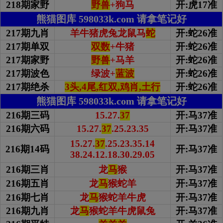
218期家野
野兽
+狗马
开:虎17准
熊猫图库 598033k.com 请拿笔记好
217期九肖
羊牛猪虎兔龙鼠马
蛇
开:蛇26准
217期单双
双数
+牛猪
开:蛇26准
217期家野
野兽
+马羊
开:蛇26准
217期波色
绿波+
蓝波
开:蛇26准
217期绝杀
3头,4尾,红双,鸡肖,土行
开:蛇26准
熊猫图库 598033k.com 请拿笔记好
216期三码
15.27.
37
开:马37准
216期六码
15.27.
37
.25.23.35
开:马37准
15.27.
37
.25.23.35.14
216期14码
开:马37准
38.24.12.18.30.29.05
216期三肖
龙
马
猴
开:马37准
216期五肖
龙
马
猴蛇羊
开:马37准
216期七肖
龙
马
猴蛇羊牛虎
开:马37准
216期九肖
龙
马
猴蛇羊牛虎鼠兔
开:马37准