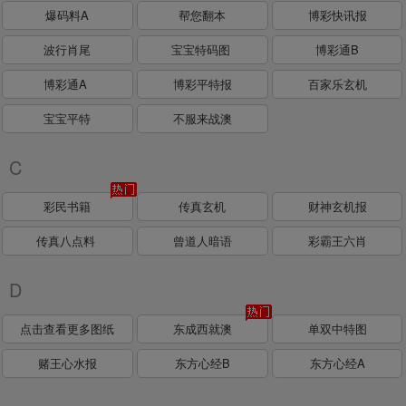
爆码料A
帮您翻本
博彩快讯报
波行肖尾
宝宝特码图
博彩通B
博彩通A
博彩平特报
百家乐玄机
宝宝平特
不服来战澳
C
彩民书籍
传真玄机
财神玄机报
传真八点料
曾道人暗语
彩霸王六肖
D
点击查看更多图纸
东成西就澳
单双中特图
赌王心水报
东方心经B
东方心经A