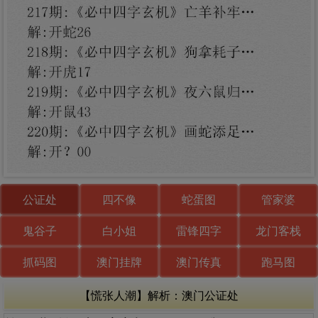
公证处
四不像
蛇蛋图
管家婆
鬼谷子
白小姐
雷锋四字
龙门客栈
抓码图
澳门挂牌
澳门传真
跑马图
【慌张人潮】解析：澳门公证处