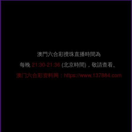
澳門六合彩攪珠直播時間為
每晚
21:30-21:36
(北京時間)，敬請查看。
澳门六合彩资料网：https://www.137884.com