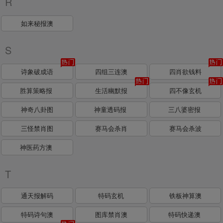
R
如来秘报澳
S
诗象破成语
四组三连澳
四肖欲钱料
胜算策略报
生活幽默报
四不像玄机
神奇八卦图
神童透码报
三八婆密报
三怪禁肖图
赛马会杀肖
赛马会杀波
神医药方澳
T
通天报解码
特码玄机
铁板神算澳
特码诗句澳
图库禁肖澳
特码快递澳