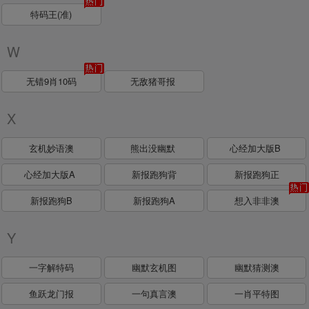
特码王(准)
W
无错9肖10码
无敌猪哥报
X
玄机妙语澳
熊出没幽默
心经加大版B
心经加大版A
新报跑狗背
新报跑狗正
新报跑狗B
新报跑狗A
想入非非澳
Y
一字解特码
幽默玄机图
幽默猜测澳
鱼跃龙门报
一句真言澳
一肖平特图