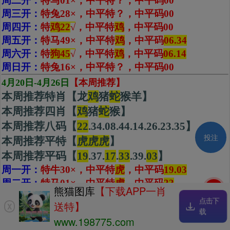
周二开：
特马01
×
，中平特？，中平码00
周三开：
特兔28
×
，中平特？，中平码00
周四开：
特
鸡22
√
，中平特
鸡
，
中平码
00
周五开：
特马49
×
，中平特
鸡
，中平码
06.34
周六开：
特
狗45
√
，中平特
鸡
，
中平码
06.14
周日开：
特兔16×，中平特？，中平码00
4月20日-4月26日
【本周推荐】
本周推荐特肖【龙
鸡
猪
蛇
猴羊】
本周推荐四肖【
鸡
猪
蛇
猴】
本周推荐八码【
22
.34.08.44.14.26.23.35】
投注
本周推荐平特【
虎虎虎
】
本周推荐平码【
19
.37.
17
.
33
.39.
03
】
周一开：
特牛30×，中平特
虎
，中平码
19.03
周二开：
特马01×，中平特
虎
，中平码
33
刷新
熊猫图库
【下载APP一肖
周三开：
特狗09×，中平特
？
，中平码
19
点击下
送特】
X
周四开：
特
蛇02
√
，中平特
虎
，
中平码
17
载
www.198775.com
周五开：
特牛30×，中平特
虎
，中平码
00