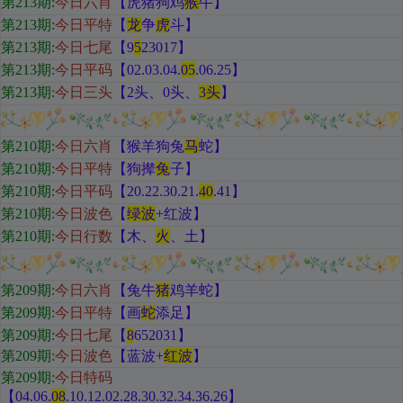
第213期
:
今日六肖
【虎猪狗鸡
猴
牛
】
第213期:
今日平特
【
龙
争
虎
斗
】
第213期:
今日七尾
【9
5
23017
】
第213期:
今日平码
【
02.03.04.
05
.06.25
】
第213期:
今日三头
【
2头、0头、
3头
】
第210期
:
今日六肖
【猴羊狗兔
马
蛇
】
第210期:
今日平特
【狗撵
兔
子
】
第210期:
今日平码
【
20.22.30.21.
40
.41
】
第210期:
今日波色
【
绿
波
+红波
】
第210期:
今日行数
【木
、
火
、土
】
第209期
:
今日六肖
【兔牛
猪
鸡羊蛇
】
第209期:
今日平特
【画
蛇
添足
】
第209期:
今日七尾
【
8
652031
】
第209期:
今日波色
【蓝
波+
红波
】
第209期:
今日特码
【04.06.
08
.10.12.02.28.30.32.34.36.26
】